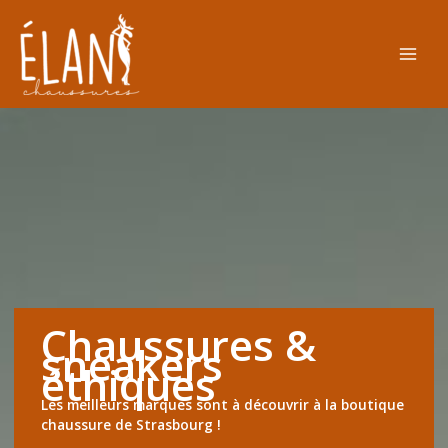
Aller
au
contenu
Chaussures &
sneakers
éthiques
Les meilleurs marques sont à découvrir à la boutique
chaussure de Strasbourg !